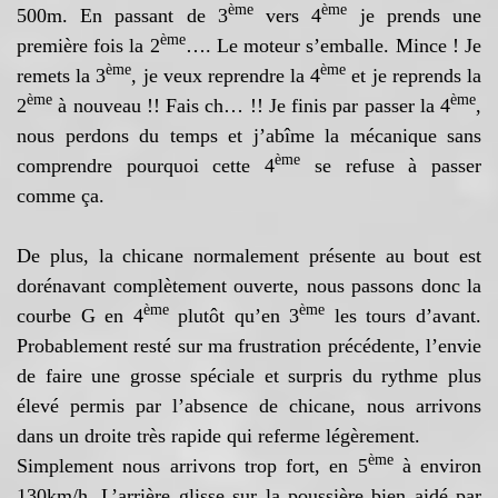
ème
ème
500m. En passant de 3
vers 4
je prends une
ème
première fois la 2
…. Le moteur s’emballe. Mince ! Je
ème
ème
remets la 3
, je veux reprendre la 4
et je reprends la
ème
ème
2
à nouveau !! Fais ch… !! Je finis par passer la 4
,
nous perdons du temps et j’abîme la mécanique sans
ème
comprendre pourquoi cette 4
se refuse à passer
comme ça.
De plus, la chicane normalement présente au bout est
dorénavant complètement ouverte, nous passons donc la
ème
ème
courbe G en 4
plutôt qu’en 3
les tours d’avant.
Probablement resté sur ma frustration précédente, l’envie
de faire une grosse spéciale et surpris du rythme plus
élevé permis par l’absence de chicane, nous arrivons
dans un droite très rapide qui referme légèrement.
ème
Simplement nous arrivons trop fort, en 5
à environ
130km/h. L’arrière glisse sur la poussière bien aidé par