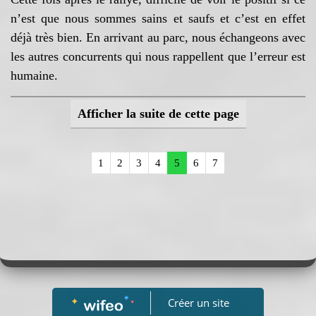
n’est que nous sommes sains et saufs et c’est en effet
déjà très bien. En arrivant au parc, nous échangeons avec
les autres concurrents qui nous rappellent que l’erreur est
humaine.
De mon côté je reste très déçu de cette erreur et de
Afficher la suite de cette page
potentiellement décevoir Thierry également, qui me
laisse cette année l’opportunité de ma première saison
1
2
3
4
5
6
7
100% au volant.
Le seul point positif semble l’état du buggy. Bien qu’il
soit toujours compliqué de tout voir et que des surprises
soient toujours visibles au démontage, le châssis ne
semble pas touché. Certaines zones généralement
révélatrices d’un châssis tordu n’ont rien et se veulent
rassurantes.
Créer un site